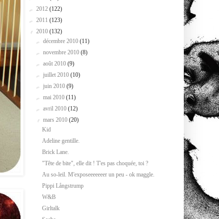
►
2012
(122)
►
2011
(123)
▼
2010
(132)
►
décembre 2010
(11)
►
novembre 2010
(8)
►
août 2010
(9)
►
juillet 2010
(10)
►
juin 2010
(9)
►
mai 2010
(11)
►
avril 2010
(12)
▼
mars 2010
(20)
Kid
Adeline gentille.
Brick Lane.
"Tête de bite", elle dit ! T'es pas choquée, toi ?
Au so-leil. M'exposeeeeeeer un peu - ok maggle.
Pippi Långstrump
W&B
Girltalk