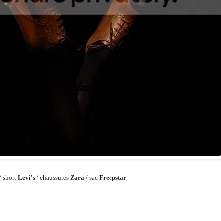
/ short
Levi's
/ chaussures
Zara
/ sac
Freepstar