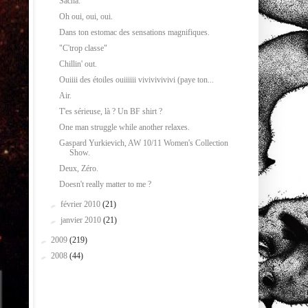
Sacha.
Oh oui, oui, oui.
Dans ton estomac des sensations magnifiques.
"C'trop classe"
Chillin' out.
Ouiiii des étoiles ouiiiiii vivivivivivi (paye ton...
Air.
T'es sérieuse, là ? Un BF shirt ?
One man struggle while another relaxes.
Gaspard Yurkievich, AW 10/11 Women's Collection
Show.
Deux, Zéro.
Doesn't really matter to me ?
►
février 2010
(21)
►
janvier 2010
(21)
►
2009
(219)
►
2008
(44)