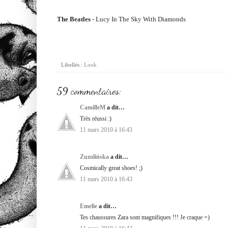
The Beatles
- Lucy In The Sky With Diamonds
Libellés :
Look
59 commentaires:
CamilleM
a dit…
Très réussi :)
11 mars 2010 à 16:43
Zuzolińska
a dit…
Cosmically great shoes! ;)
11 mars 2010 à 16:43
Emelie
a dit…
Tes chaussures Zara sont magnifiques !!! Je craque =)