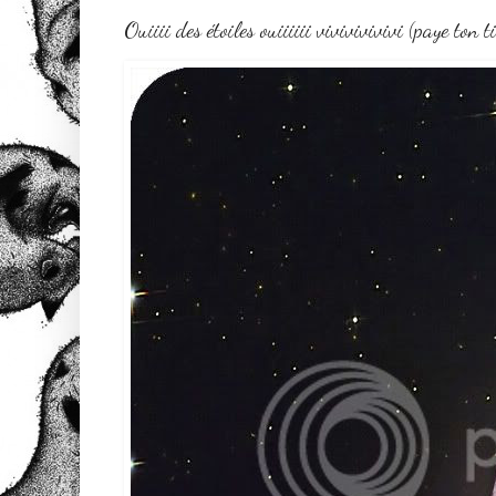
Ouiiii des étoiles ouiiiiii vivivivivivi (paye ton ti