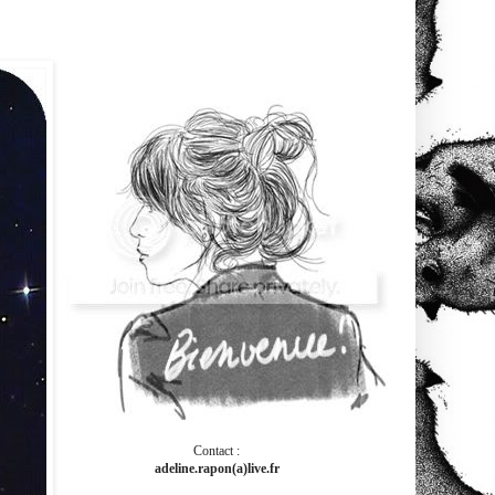
Contact :
adeline.rapon(a)live.fr