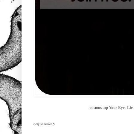
cosmos top
Your Eyes Lie
(why so serious?)