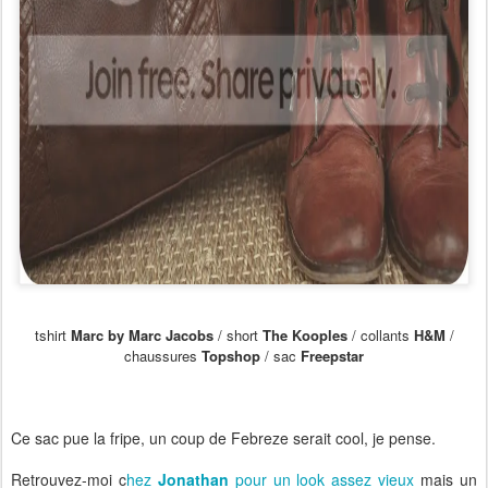
tshirt
Marc by Marc Jacobs
/ short
The Kooples
/ collants
H&M
/
chaussures
Topshop
/ sac
Freepstar
Ce sac pue la fripe, un coup de Febreze serait cool, je pense.
Retrouvez-moi c
hez
Jonathan
pour un look assez vieux
mais un