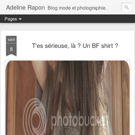
Adeline Rapon
Blog mode et photographie.
Pages
MAR
T'es sérieuse, là ? Un BF shirt ?
8