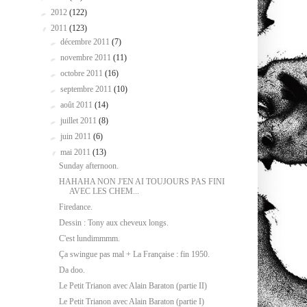
►
2012
(122)
▼
2011
(123)
►
décembre 2011
(7)
►
novembre 2011
(11)
►
octobre 2011
(16)
►
septembre 2011
(10)
►
août 2011
(14)
►
juillet 2011
(8)
►
juin 2011
(6)
▼
mai 2011
(13)
Sunday afternoon.
HAHAHA NON J'EN AI TOUJOURS PAS FINI
AVEC LES CHEM...
Firedance.
Dessin : Tony aux cheveux longs.
C'est lundimmmm.
Ça swingue pas mal + La Française : fin 1950.
Da doo.
Le Petit Trianon avec Alain Baraton (partie II)
Le Petit Trianon avec Alain Baraton (partie I)