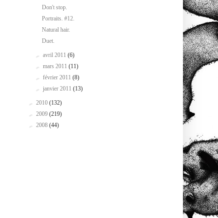
Don't stop.
Portraits. #12.
Natural hair.
Duet.
►
avril 2011
(6)
►
mars 2011
(11)
►
février 2011
(8)
►
janvier 2011
(13)
►
2010
(132)
►
2009
(219)
►
2008
(44)