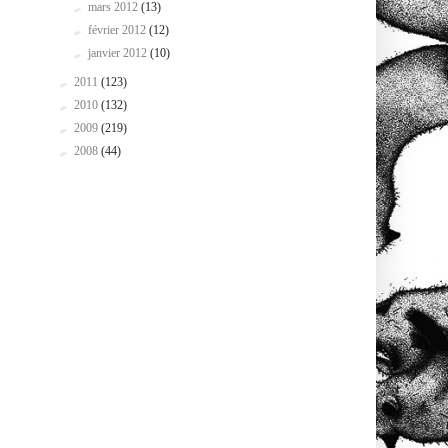
►
mars 2012
(13)
►
février 2012
(12)
►
janvier 2012
(10)
►
2011
(123)
►
2010
(132)
►
2009
(219)
►
2008
(44)