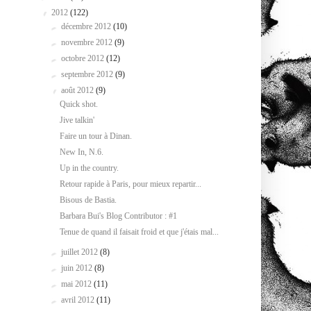
▼
2012
(122)
►
décembre 2012
(10)
►
novembre 2012
(9)
►
octobre 2012
(12)
►
septembre 2012
(9)
▼
août 2012
(9)
Quick shot.
Jive talkin'
Faire un tour à Dinan.
New In, N.6.
Up in the country.
Retour rapide à Paris, pour mieux repartir...
Bisous de Bastia.
Barbara Bui's Blog Contributor : #1
Tenue de quand il faisait froid et que j'étais mal...
►
juillet 2012
(8)
►
juin 2012
(8)
►
mai 2012
(11)
►
avril 2012
(11)