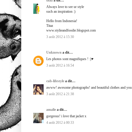
titaz
a dit…
Always love to see ur style
such an inspiration :)
Hello from Indonesia!
Titaz
www.stylieandfoodie.blogspot.com
3 août 2012 à 15:30
Unknown
a dit…
Les photos sont magnifiques ! :)♥
3 août 2012 à 16:54
cub-lifestyle
a dit…
awww! awesome photographs! and beautiful clothes and you 
3 août 2012 à 21:38
amalie
a dit…
gorgeous! i love that jacket x
4 août 2012 à 00:33