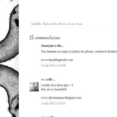
Libellés :
Barbara Bui
,
Photos
,
Tony Stone
15 commentaires:
Anonyme a dit…
Ton manteau est super et j'adore les photos, surtout la dernièr
www.laurablogmode.com
3 août 2012 à 14:06
no.
a dit…
i totally love these pics <3
they are so beautiful!
www.alicemazzara.blogspot.com
3 août 2012 à 14:11