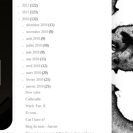
►
2012
(122)
►
2011
(123)
▼
2010
(132)
►
décembre 2010
(11)
►
novembre 2010
(8)
►
août 2010
(9)
►
juillet 2010
(10)
►
juin 2010
(9)
►
mai 2010
(11)
►
avril 2010
(12)
►
mars 2010
(20)
►
février 2010
(21)
▼
janvier 2010
(21)
New color.
Caillecaille.
Witch. Part. II.
Et vous...
Can I have it?
Blog du mois - Janvier