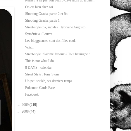
Réussir à ne pas voir Jethro Cave alors qu'il pass...
On est bien chez soi.
Shooting Grazia, partie 2 et fin.
Shooting Grazia, partie 1
Street-style (ok, rapide) : Typhaine Augusto
Symétrie au Louvre.
Les bloggueuses sont des filles cool.
Witch.
Street-style : Salomé Jartoux // Tout baiiiiigne !
This is not what I do
8 DAYS - calendar
Street Style : Tony Stone
Un peu soulée, ces derniers temps...
Pokemon Cards Face.
Facebook
►
2009
(219)
►
2008
(44)